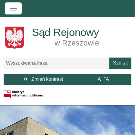
Przejdź do treści
Sąd Rejonowy
w Rzeszowie
Szukaj
Szukaj
-
+

Zmień kontrast
A
A
Strona BIP otwiera się w nowym oknie