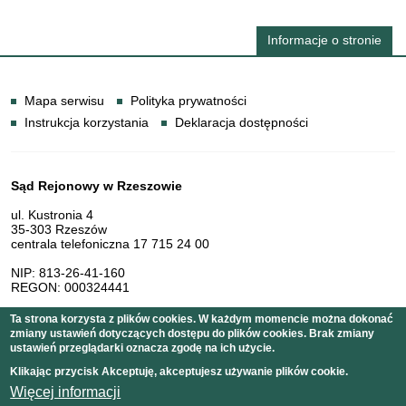
Informacje o stronie
Informacje
Mapa serwisu
Polityka prywatności
Instrukcja korzystania
Deklaracja dostępności
Dane teleadresowe
Sąd Rejonowy w Rzeszowie
ul. Kustronia 4
35-303 Rzeszów
centrala telefoniczna 17 715 24 00
NIP: 813-26-41-160
REGON: 000324441
Ta strona korzysta z plików cookies. W każdym momencie można dokonać
zmiany ustawień dotyczących dostępu do plików cookies. Brak zmiany
Serwis pełni funkcję strony Biuletynu Informacji Publicznej
ustawień przeglądarki oznacza zgodę na ich użycie.
Sądu Rejonowego w Rzeszowie
Klikając przycisk Akceptuję, akceptujesz używanie plików cookie.
Więcej informacji