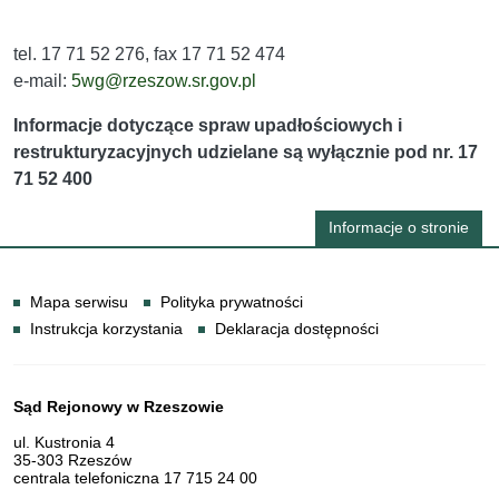
tel. 17 71 52 276, fax 17 71 52 474
e-mail:
5wg@rzeszow.sr.gov.pl
Informacje dotyczące spraw upadłościowych i
restrukturyzacyjnych udzielane są wyłącznie pod nr. 17
71 52 400
Informacje o stronie
Informacje
Mapa serwisu
Polityka prywatności
Instrukcja korzystania
Deklaracja dostępności
Dane teleadresowe
Sąd Rejonowy w Rzeszowie
ul. Kustronia 4
35-303 Rzeszów
centrala telefoniczna 17 715 24 00