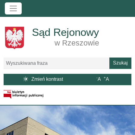
Przejdź do treści
Sąd Rejonowy
w Rzeszowie
Szukaj
Szukaj
-
+

Zmień kontrast
A
A
Strona BIP otwiera się w nowym oknie