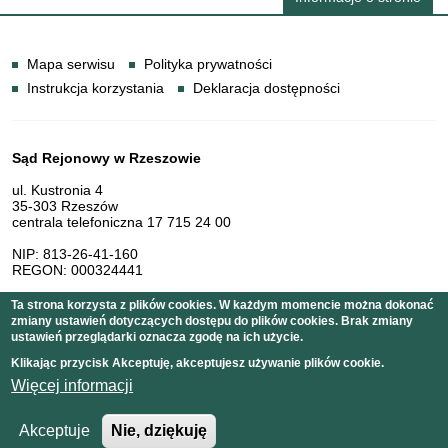
Informacje
Mapa serwisu
Polityka prywatności
Instrukcja korzystania
Deklaracja dostępności
Dane teleadresowe
Sąd Rejonowy w Rzeszowie
ul. Kustronia 4
35-303 Rzeszów
centrala telefoniczna 17 715 24 00
NIP: 813-26-41-160
REGON: 000324441
Ta strona korzysta z plików cookies. W każdym momencie można dokonać
zmiany ustawień dotyczących dostępu do plików cookies. Brak zmiany
Serwis pełni funkcję strony Biuletynu Informacji Publicznej
ustawień przeglądarki oznacza zgodę na ich użycie.
Sądu Rejonowego w Rzeszowie
Klikając przycisk Akceptuję, akceptujesz używanie plików cookie.
Więcej informacji
Copyright © 2011 Sąd Rejonowy w Rzeszowie
Akceptuje
Nie, dziękuję