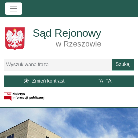
Przejdź do treści
Sąd Rejonowy
w Rzeszowie
Szukaj
Szukaj
-
+

Zmień kontrast
A
A
Strona BIP otwiera się w nowym oknie