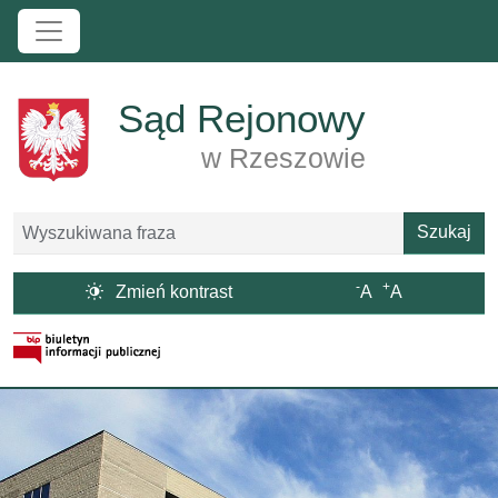
Przejdź do treści
Sąd Rejonowy
w Rzeszowie
Szukaj
Szukaj
-
+

Zmień kontrast
A
A
Strona BIP otwiera się w nowym oknie