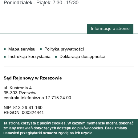
Poniedziałek - Piątek: 7:30 - 15:30
Informacje o stronie
Informacje
Mapa serwisu
Polityka prywatności
Instrukcja korzystania
Deklaracja dostępności
Dane teleadresowe
Sąd Rejonowy w Rzeszowie
ul. Kustronia 4
35-303 Rzeszów
centrala telefoniczna 17 715 24 00
NIP: 813-26-41-160
REGON: 000324441
Ta strona korzysta z plików cookies. W każdym momencie można dokonać
zmiany ustawień dotyczących dostępu do plików cookies. Brak zmiany
Serwis pełni funkcję strony Biuletynu Informacji Publicznej
ustawień przeglądarki oznacza zgodę na ich użycie.