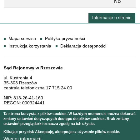
KB
Informacje o stronie
Informacje
Mapa serwisu
Polityka prywatności
Instrukcja korzystania
Deklaracja dostępności
Dane teleadresowe
Sąd Rejonowy w Rzeszowie
ul. Kustronia 4
35-303 Rzeszów
centrala telefoniczna 17 715 24 00
NIP: 813-26-41-160
REGON: 000324441
Ta strona korzysta z plików cookies. W każdym momencie można dokonać
zmiany ustawień dotyczących dostępu do plików cookies. Brak zmiany
Serwis pełni funkcję strony Biuletynu Informacji Publicznej
ustawień przeglądarki oznacza zgodę na ich użycie.
Sądu Rejonowego w Rzeszowie
Klikając przycisk Akceptuję, akceptujesz używanie plików cookie.
Więcej informacji