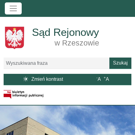
Przejdź do treści
Sąd Rejonowy
w Rzeszowie
Szukaj
Szukaj
-
+

Zmień kontrast
A
A
Strona BIP otwiera się w nowym oknie