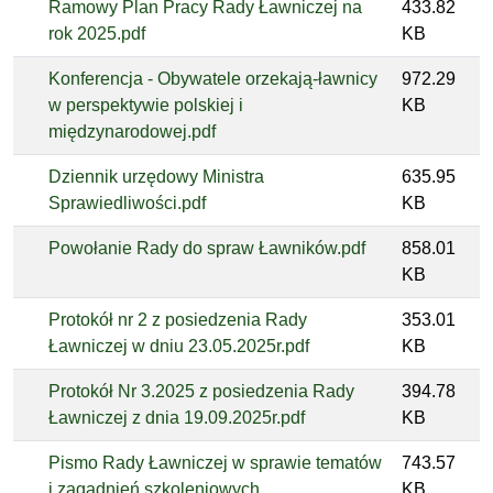
Ramowy Plan Pracy Rady Ławniczej na
433.82
rok 2025.pdf
KB
Konferencja - Obywatele orzekają-ławnicy
972.29
w perspektywie polskiej i
KB
międzynarodowej.pdf
Dziennik urzędowy Ministra
635.95
Sprawiedliwości.pdf
KB
Powołanie Rady do spraw Ławników.pdf
858.01
KB
Protokół nr 2 z posiedzenia Rady
353.01
Ławniczej w dniu 23.05.2025r.pdf
KB
Protokół Nr 3.2025 z posiedzenia Rady
394.78
Ławniczej z dnia 19.09.2025r.pdf
KB
Pismo Rady Ławniczej w sprawie tematów
743.57
i zagadnień szkoleniowych
KB