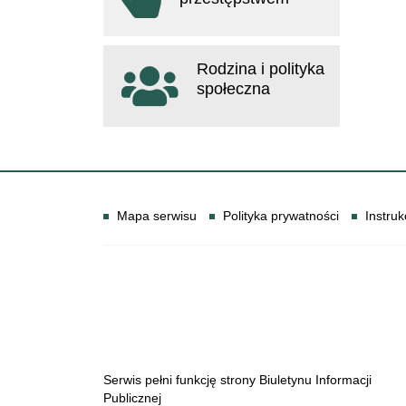
otwiera się w nowym oknie
Rodzina i polityka
społeczna
otwiera się w nowym oknie
Informacje
Mapa serwisu
Polityka prywatności
Instruk
Serwis pełni funkcję strony Biuletynu Informacji
Publicznej