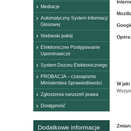
Intern
Mediacje
Mozill
Automatyczny System Informacji
Głosowej
Googl
Niebieski pokój
Opera
Elektroniczne Postępowanie
Upominawcze
System Dozoru Elektronicznego
PROBACJA – czasopismo
Ministerstwa Sprawiedliwości
W jaki
Wszyst
Zgłoszenia naruszeń prawa
Dostępność
Zmiana
Dodatkowe informacje