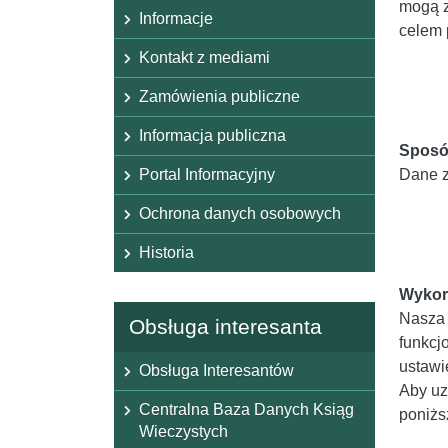
mogą z
Informacje
celem 
Kontakt z mediami
Zamówienia publiczne
Informacja publiczna
Sposó
Portal Informacyjny
Dane z
Ochrona danych osobowych
Historia
Wykor
Nasza 
Obsługa interesanta
funkcj
ustawi
Obsługa Interesantów
Aby uz
Centralna Baza Danych Ksiąg
poniżs
Wieczystych