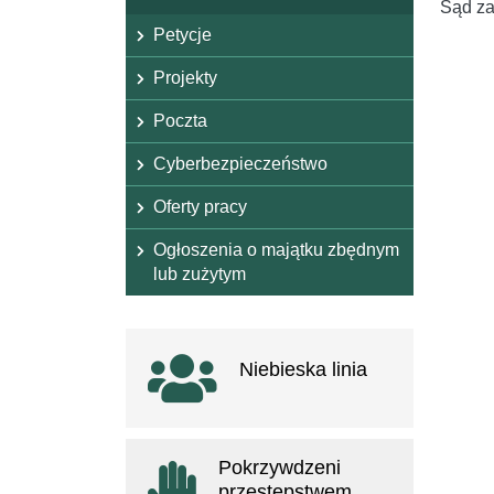
Sąd za
Petycje
Projekty
Poczta
Cyberbezpieczeństwo
Oferty pracy
Ogłoszenia o majątku zbędnym
lub zużytym
Ważne linki
Niebieska linia
otwiera się w nowym oknie
Pokrzywdzeni
przestępstwem