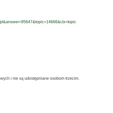
=pl&ans
wer=95647&topic=14666&
ctx=topic
wych i nie są udostępniane osobom trzecim.