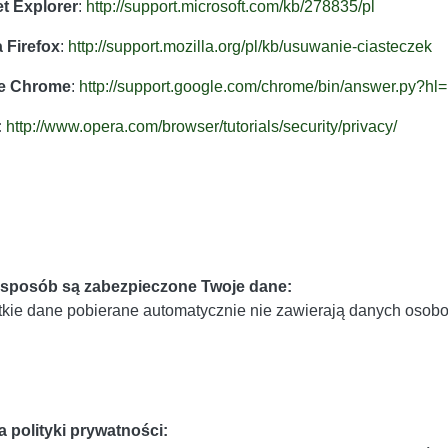
et Explorer
:
http://support.microsoft.com/k
b/278835/pl
a Firefox
:
http://support.mozilla.org/pl/
kb/usuwanie-ciasteczek
e Chrome
:
http://support.google.com/chro
me/bin/answer.py?hl
:
http://www.opera.com/browser/t
utorials/security/privacy/
 sposób są zabezpieczone Twoje dane:
kie dane pobierane automatycznie nie zawierają danych osobo
 polityki prywatności: