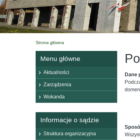
Strona główna
Po
Menu główne
Menu główne
Aktualności
Dane p
Podcza
Zarządzenia
domeno
Wokanda
Informacje o sądzie
Sposó
Struktura organizacyjna
Wszyst