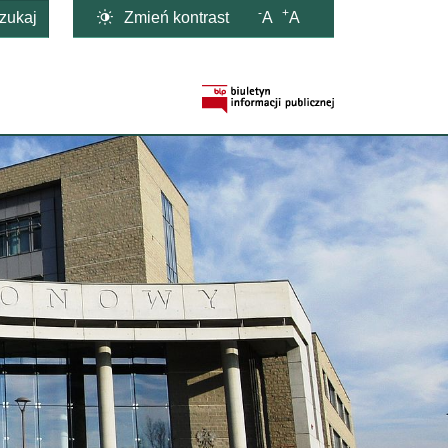
-
+

Zmień kontrast
A
A
zukaj
Strona BIP otwi