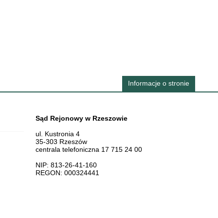
Informacje o stronie
Dane teleadresowe
Sąd Rejonowy w Rzeszowie
ul. Kustronia 4
35-303 Rzeszów
centrala telefoniczna 17 715 24 00
NIP: 813-26-41-160
REGON: 000324441