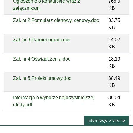
Ogłoszenie o konkurskie wraz z
765.9
załącznikami
KB
Zał. nr 2 Formularz ofertowy, cenowy.doc
33.75
KB
Zał. nr 3 Harmonogram.doc
14.02
KB
Zał. nr 4 Oświadczenia.doc
18.19
KB
Zał. nr 5 Projekt umowy.doc
38.49
KB
Informacja o wyborze najorzystniejszej
36.04
oferty.pdf
KB
Informacje o stronie