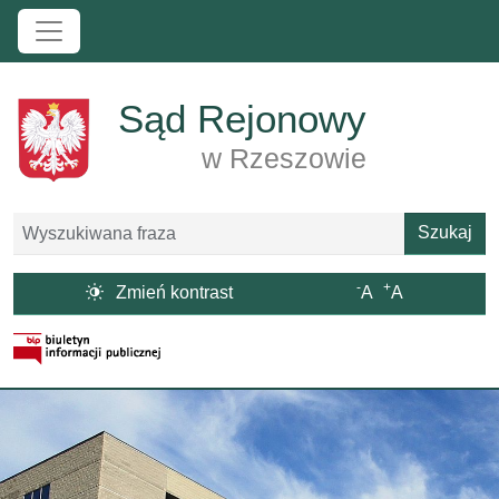
Przejdź do treści
Sąd Rejonowy
w Rzeszowie
Szukaj
Szukaj
-
+

Zmień kontrast
A
A
Strona BIP otwiera się w nowym oknie