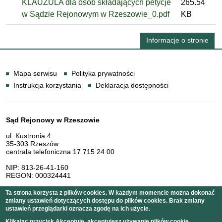
KLAUZULA dla osób składających petycje
265.54
w Sądzie Rejonowym w Rzeszowie_0.pdf
KB
Informacje o stronie
Informacje
Mapa serwisu
Polityka prywatności
Instrukcja korzystania
Deklaracja dostępności
Dane teleadresowe
Sąd Rejonowy w Rzeszowie
ul. Kustronia 4
35-303 Rzeszów
centrala telefoniczna 17 715 24 00
NIP: 813-26-41-160
REGON: 000324441
Ta strona korzysta z plików cookies. W każdym momencie można dokonać
zmiany ustawień dotyczących dostępu do plików cookies. Brak zmiany
Serwis pełni funkcję strony Biuletynu Informacji Publicznej
ustawień przeglądarki oznacza zgodę na ich użycie.
Sądu Rejonowego w Rzeszowie
Klikając przycisk Akceptuję, akceptujesz używanie plików cookie.