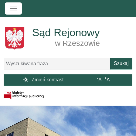
Przejdź do treści
Sąd Rejonowy
w Rzeszowie
Szukaj
Szukaj
-
+

Zmień kontrast
A
A
Strona BIP otwiera się w nowym oknie